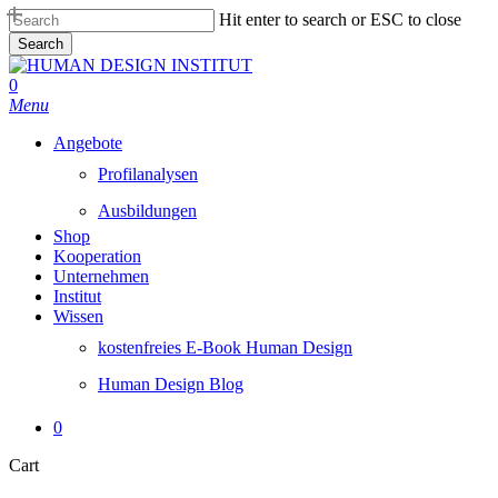
Skip
Hit enter to search or ESC to close
to
Search
main
Close
content
Search
0
Menu
Angebote
Profilanalysen
Ausbildungen
Shop
Kooperation
Unternehmen
Institut
Wissen
kostenfreies E-Book Human Design
Human Design Blog
0
Close
Cart
Cart