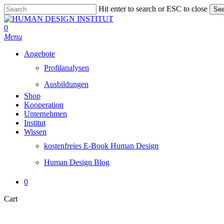
Skip
Hit enter to search or ESC to close
Sea
to
Close
main
Search
0
content
Menu
Angebote
Profilanalysen
Ausbildungen
Shop
Kooperation
Unternehmen
Institut
Wissen
kostenfreies E-Book Human Design
Human Design Blog
0
Close
Cart
Cart