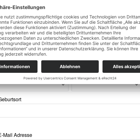
Name
Jahr
Monat
Tag
Stunde
Minute
Geburtsort
E-Mail Adresse