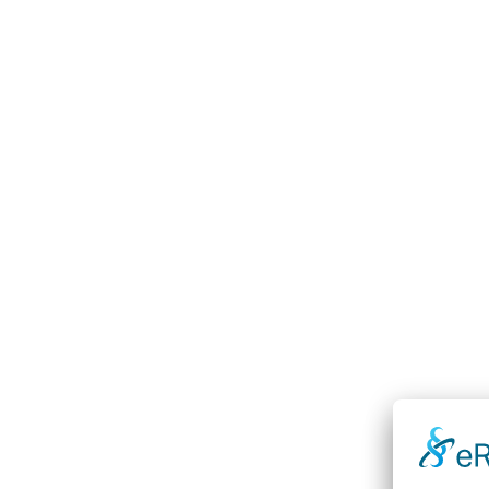
Der Human Design
Chart Rechner
Erstelle in wenigen Minuten dein persönliches Human Design Ch
Kostenlos und sofort verfügbar.
Der Chart bildet die Grundlage jeder Human-Design-Analyse. Er zeigt
Auf Basis deiner Geburtsdaten berechnet der Chart: deinen Typ und 
und Zusammenarbeit.
Der Chart ist der Ausgangspunkt für jede strukturelle Analyse.